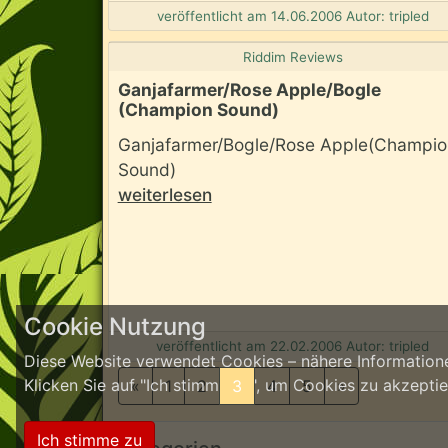
veröffentlicht am 14.06.2006 Autor: tripled
Riddim Reviews
Ganjafarmer/Rose Apple/Bogle
(Champion Sound)
Ganjafarmer/Bogle/Rose Apple(Champio
Sound)
weiterlesen
Cookie Nutzung
veröffentlicht am 22.02.2006 Autor: tripled
Diese Website verwendet Cookies – nähere Informatione
Klicken Sie auf "Ich stimme zu", um Cookies zu akzept
«
1
2
3
4
5
»
Ich stimme zu