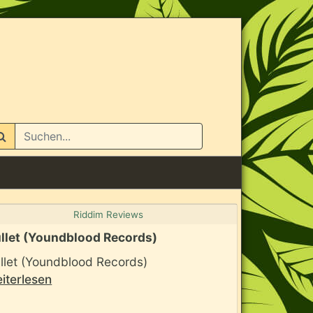
n
Riddim Reviews
llet (Youndblood Records)
llet (Youndblood Records)
iterlesen