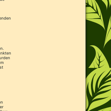
henden
en.
inkten
wurden
um
st
en
er