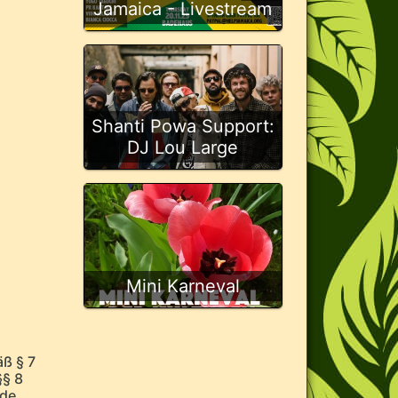
Jamaica - Livestream
Shanti Powa Support:
DJ Lou Large
Mini Karneval
äß § 7
§§ 8
mde