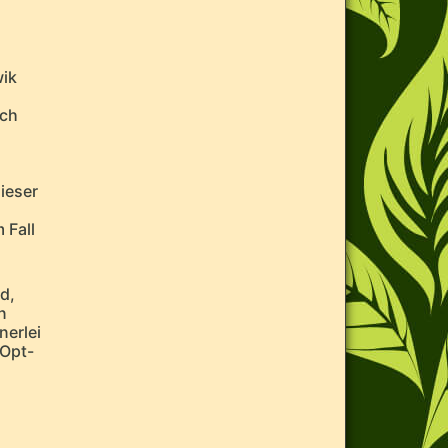
wik
rch
ieser
 Fall
d,
n
nerlei
 Opt-