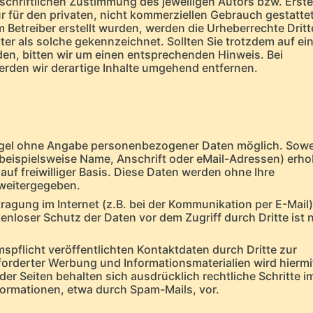
chriftlichen Zustimmung des jeweiligen Autors bzw. Erstel
 für den privaten, nicht kommerziellen Gebrauch gestattet
om Betreiber erstellt wurden, werden die Urheberrechte Dritt
ter als solche gekennzeichnet. Sollten Sie trotzdem auf ei
n, bitten wir um einen entsprechenden Hinweis. Bei
den wir derartige Inhalte umgehend entfernen.
Regel ohne Angabe personenbezogener Daten möglich. Sowe
eispielsweise Name, Anschrift oder eMail-Adressen) erh
 auf freiwilliger Basis. Diese Daten werden ohne Ihre
 weitergegeben.
ragung im Internet (z.B. bei der Kommunikation per E-Mail)
enloser Schutz der Daten vor dem Zugriff durch Dritte ist 
flicht veröffentlichten Kontaktdaten durch Dritte zur
orderter Werbung und Informationsmaterialien wird hiermi
er Seiten behalten sich ausdrücklich rechtliche Schritte im
ormationen, etwa durch Spam-Mails, vor.