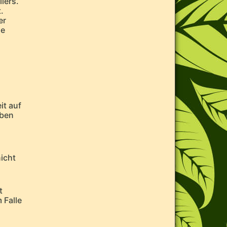
lers.
.
er
ne
it auf
oben
nicht
t
 Falle