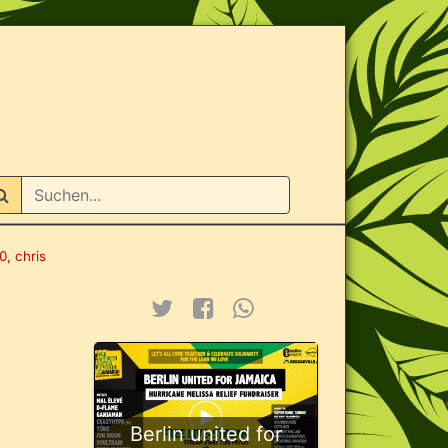
n
, chris
Berlin united for