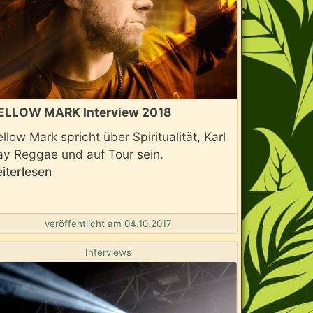
ELLOW MARK Interview 2018
llow Mark spricht über Spiritualität, Karl
y Reggae und auf Tour sein.
iterlesen
veröffentlicht am 04.10.2017
Interviews