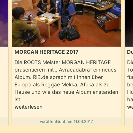
MORGAN HERITAGE 2017
Du
Die ROOTS Meister MORGAN HERITAGE
Di
präsentieren mit „ Avracadabra“ ein neues
To
Album. RiB.de sprach mit Ihnen über
fü
Europa als Reggae Mekka, Afrika als zu
be
Hause und wie das neue Album enstanden
Hu
ist.
ba
weiterlesen
we
veröffentlicht am 11.06.2017