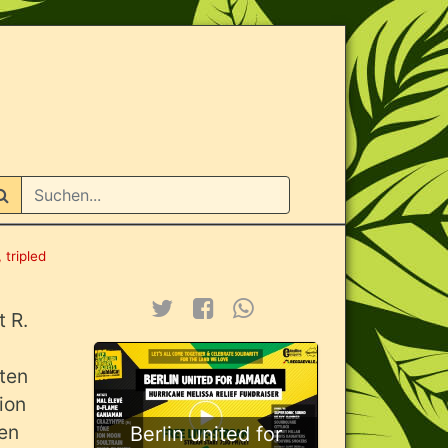
n
 tripled
 R.
ten
ion
len
Berlin united for