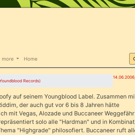
Bullet (Youndblood Records)
Suche
more
Home
14.06.2006,
 (Youndblood Records)
Goofy auf seinem Youngblood Label. Zusammen mit
ddim, der auch gut vor 6 bis 8 Jahren hätte
sich mit Vegas, Alozade und Buccaneer Weggefähr
repräsentiert solo alle "Hardman" und in Kombinat
hema "Highgrade" philosofiert. Buccaneer ruft al