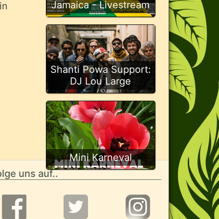
Jamaica - Livestream
in
Shanti Powa Support:
DJ Lou Large
Mini Karneval
lge uns auf..