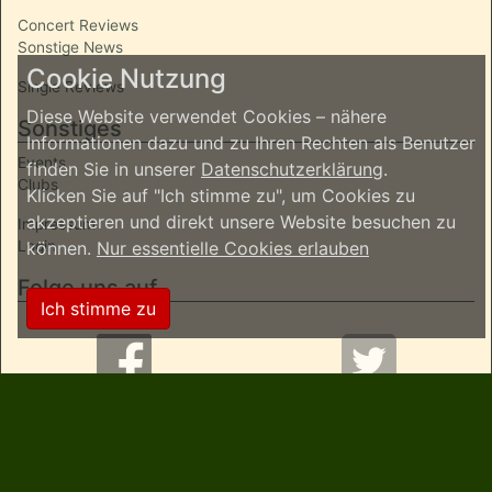
Concert Reviews
Sonstige News
Cookie Nutzung
Single Reviews
Diese Website verwendet Cookies – nähere
Sonstiges
Informationen dazu und zu Ihren Rechten als Benutzer
Events
finden Sie in unserer
Datenschutzerklärung
.
Clubs
Klicken Sie auf "Ich stimme zu", um Cookies zu
akzeptieren und direkt unsere Website besuchen zu
Impressum
Login
können.
Nur essentielle Cookies erlauben
Folge uns auf..
Ich stimme zu