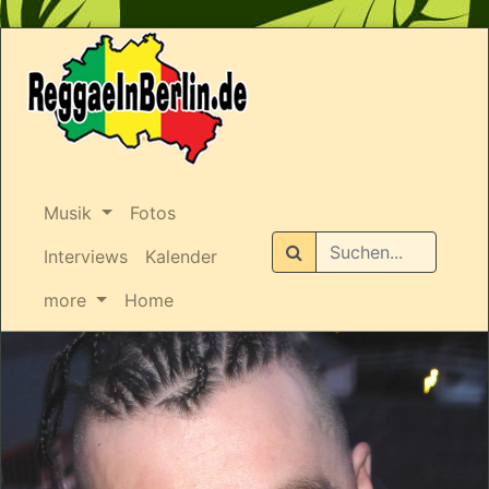
Musik
Fotos
Suchen
Interviews
Kalender
more
Home