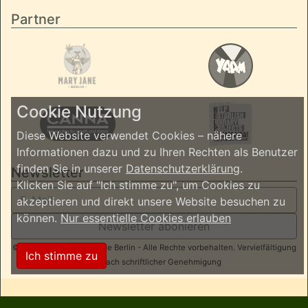
Partner
Cookie Nutzung
Diese Website verwendet Cookies – nähere
Informationen dazu und zu Ihren Rechten als Benutzer
finden Sie in unserer
Datenschutzerklärung
.
Newsletter
Klicken Sie auf "Ich stimme zu", um Cookies zu
akzeptieren und direkt unsere Website besuchen zu
können.
Nur essentielle Cookies erlauben
Newsletter abonieren
© 2026 ReggaeInBerlin.de Berlin - Alle Rechte vorbehalten. Vervielfältigung
Ich stimme zu
nur nach schriftlicher Genehmigung