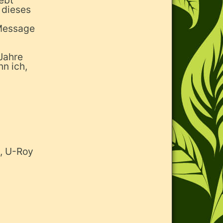
lebt
n dieses
 Message
Jahre
n ich,
e, U-Roy