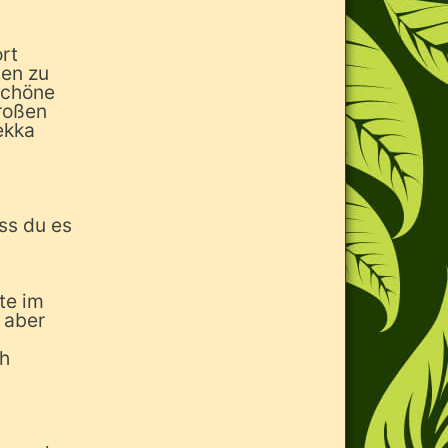
ort
nen zu
 schöne
großen
ekka
ss du es
te im
 aber
ch