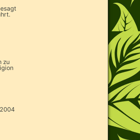
gesagt
hrt.
n zu
igion
, 2004