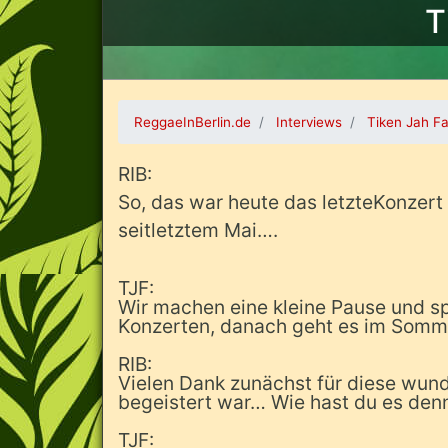
T
ReggaeInBerlin.de
Interviews
Tiken Jah Fa
RIB:
So, das war heute das letzteKonzert
seitletztem Mai….
TJF:
Wir machen eine kleine Pause und sp
Konzerten, danach geht es im Somme
RIB:
Vielen Dank zunächst für diese wun
begeistert war… Wie hast du es de
TJF: