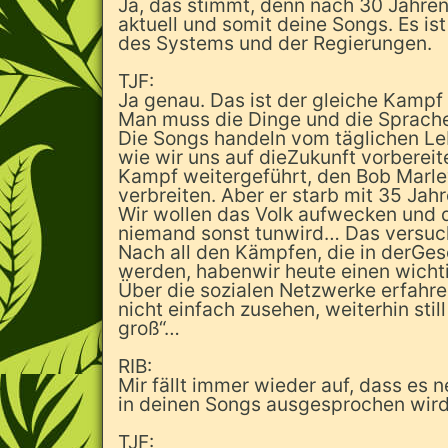
Ja, das stimmt, denn nach 30 Jahren
aktuell und somit deine Songs. Es 
des Systems und der Regierungen.
TJF:
Ja genau. Das ist der gleiche Kampf 
Man muss die Dinge und die Sprache
Die Songs handeln vom täglichen L
wie wir uns auf dieZukunft vorberei
Kampf weitergeführt, den Bob Marle
verbreiten. Aber er starb mit 35 Jah
Wir wollen das Volk aufwecken und d
niemand sonst tunwird… Das versuch
Nach all den Kämpfen, die in derGes
werden, habenwir heute einen wichti
Über die sozialen Netzwerke erfahren
nicht einfach zusehen, weiterhin stil
groß“…
RIB:
Mir fällt immer wieder auf, dass es
in deinen Songs ausgesprochen wir
TJF: