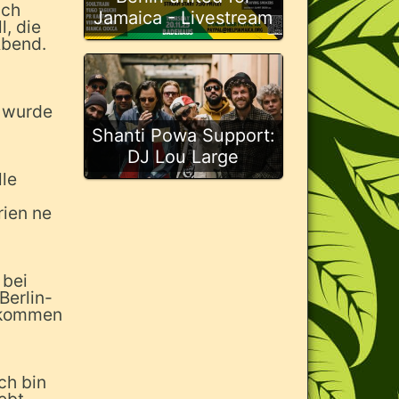
ach
Jamaica - Livestream
l, die
Abend.
n wurde
Shanti Powa Support:
DJ Lou Large
lle
rien ne
 bei
Berlin-
gekommen
ch bin