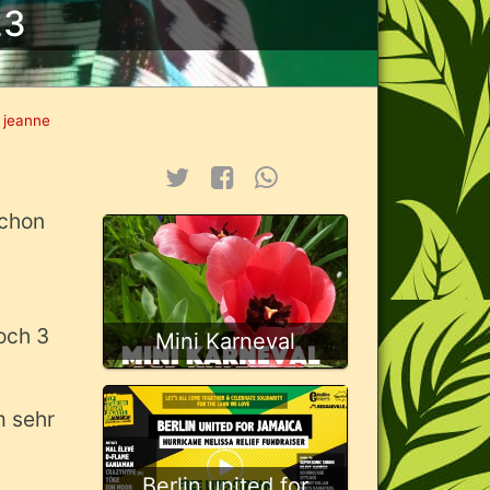
23
 jeanne
schon
och 3
Mini Karneval
m sehr
Berlin united for