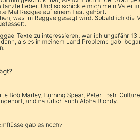
dorthin geschickt hat, Als ich noch in der Stadtge
ch tanzte lieber. Und so schickte mich mein Vater i
rste Mal Reggae auf einem Fest gehört.
ehen, was im Reggae gesagt wird. Sobald ich die
gefesselt.
ggae-Texte zu interessieren, war ich ungefähr 13 
 dann, als es in meinem Land Probleme gab, began
n.
rägt?
rte Bob Marley, Burning Spear, Peter Tosh, Cultur
angehört, und natürlich auch Alpha Blondy.
inflüsse gab es noch?