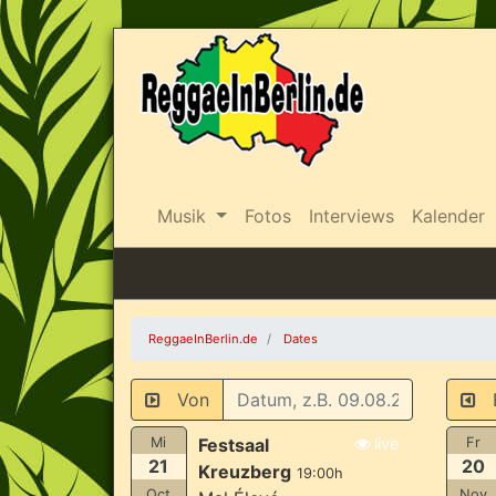
Musik
Fotos
Interviews
Kalender
ReggaeInBerlin.de
Dates
Von
B
Mi
Festsaal
live
Fr
21
20
Kreuzberg
19:00h
Oct
Nov