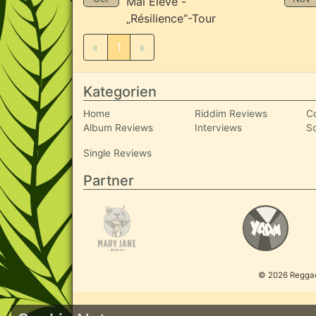
Mal Élevé -
„Résilience“-Tour
«
1
»
Kategorien
Home
Riddim Reviews
C
Album Reviews
Interviews
S
Single Reviews
Partner
© 2026 ReggaeI