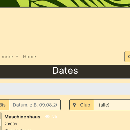
Suche
more
Home
Dates
is
Club
Maschinenhaus
live
20:00h