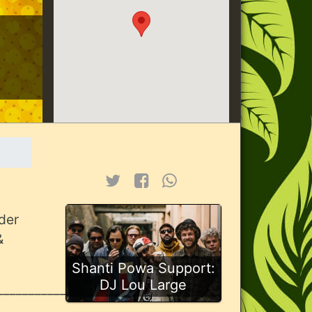
eder
&
Shanti Powa Support:
DJ Lou Large
______________