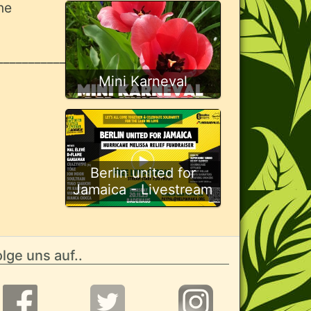
ne
______________
Mini Karneval
Berlin united for
Jamaica - Livestream
lge uns auf..