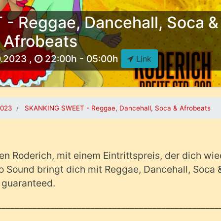
 Reggae, Dancehall, Soca &
Afrobeats
0.2023 ,
22:00h - 05:00h
Link
2023
SKANKING SWEET - Reggae, Dancehall, Soca & Afrobeats
en Roderich, mit einem Eintrittspreis, der dich wi
ro Sound bringt dich mit Reggae, Dancehall, Soca 
 guaranteed.
__________________________________________________