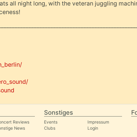
s all night long, with the veteran juggling machi
iceness!
__________________________________________________
_berlin/
ero_sound/
sound
Sonstiges
Fo
oncert Reviews
Events
Impressum
onstige News
Clubs
Login