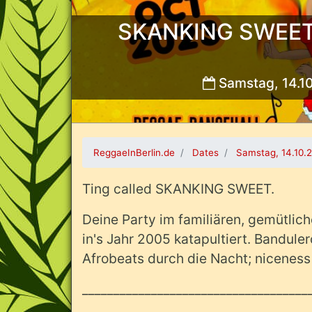
SKANKING SWEET -
Samstag, 14.1
Bild:
ReggaeInBerlin.de
Dates
Samstag, 14.10.
Ting called SKANKING SWEET.
Deine Party im familiären, gemütlich
in's Jahr 2005 katapultiert. Bandule
Afrobeats durch die Nacht; niceness
____________________________________