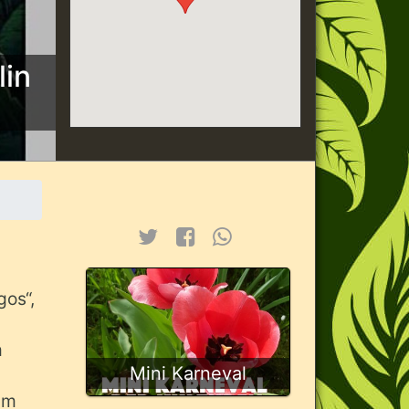
lin
gos“,
m
Mini Karneval
Im