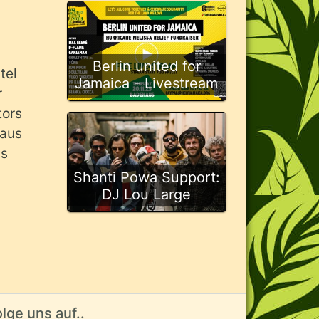
Berlin united for
tel
Jamaica - Livestream
r
tors
 aus
ls
Shanti Powa Support:
DJ Lou Large
lge uns auf..