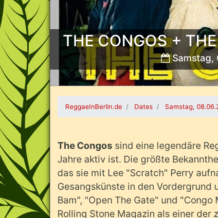
THE CONGOS + THE GL
Samstag, 
Bild:
ReggaeInBerlin.de
Dates
Samstag, 08.06.
The Congos
sind eine legendäre Reg
Jahre aktiv ist. Die größte Bekannthe
das sie mit Lee "Scratch" Perry auf
Gesangskünste in den Vordergrund u
Bam", "Open The Gate" und "Congo M
Rolling Stone Magazin als einer der 