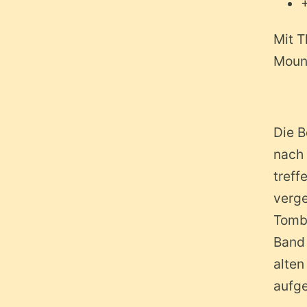
Mit T
Moun
Die 
nach 
treff
verge
Tombo
Band
alten
aufg