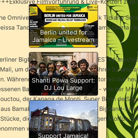
+++Exklusive Filmvorführung & Live-Konzert zum
he Omniversal Earkestra feat. Cheick Tidiane Seck,
eissa Tandina, Issa Sory Bamba, Adama Diarra<b
Berlin united for
Jamaica - Livestream
Berliner Bigband OMNIVERSAL EARKESTRA machte 
Mali, um dort die legendären Stars ihrer Schallp
en. Während der Reise zu den Heimatorten der he
Shanti Powa Support:
DJ Lou Large
ssenen Bands aus den 70er Jahren - wie der Mys
uctou, der Kanaga de Mopti, Super Biton de Ségo
 aus Bamako - entstanden moderne Bigband-Arra
 Stücke, die in Salif Keitas ehrwürdigen Moffou-
enommen wurden.
Support Jamaica!