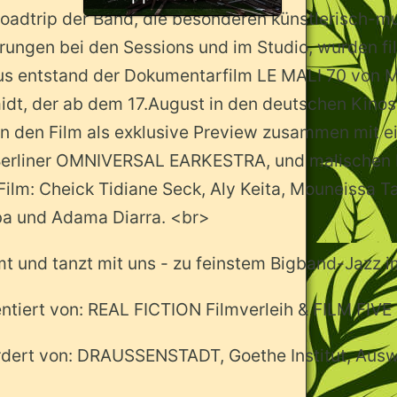
oadtrip der Band, die besonderen künstlerisch-m
rungen bei den Sessions und im Studio, wurden fil
us entstand der Dokumentarfilm LE MALI 70 von 
dt, der ab dem 17.August in den deutschen Kinos 
n den Film als exklusive Preview zusammen mit e
Berliner OMNIVERSAL EARKESTRA, und malischen 
ilm: Cheick Tidiane Seck, Aly Keita, Mouneissa Ta
a und Adama Diarra. <br>
 und tanzt mit uns - zu feinstem Bigband-Jazz i
ntiert von: REAL FICTION Filmverleih & FILM FIVE
dert von: DRAUSSENSTADT, Goethe Institut, Ausw