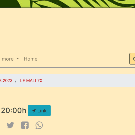
Suche
more
Home
8.2023
LE MALI 70
20:00h
Link