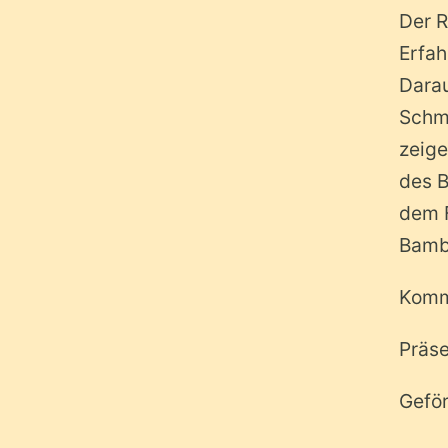
Der R
Erfah
Dara
Schmi
zeige
des 
dem F
Bamb
Kommt
Präse
Geför