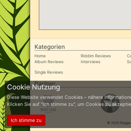
Kategorien
Home
Riddim Reviews
C
Album Reviews
Interviews
S
Single Reviews
Partner
Cookie Nutzung
Diese Website verwendet Cookies – nähere Informatione
Klicken Sie auf "Ich stimme zu", um Cookies zu akzept
Ich stimme zu
© 2026 ReggaeI