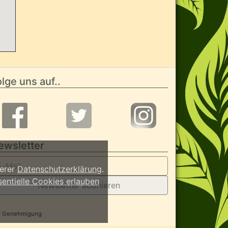
lge uns auf..
ewsletter
serer
Datenschutzerklärung
.
sentielle Cookies erlauben
Newsletter abonieren
her Genehmigung