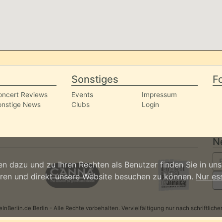
Sonstiges
Fo
oncert Reviews
Events
Impressum
onstige News
Clubs
Login
N
n dazu und zu Ihren Rechten als Benutzer finden Sie in un
ieren und direkt unsere Website besuchen zu können.
Nur es
nBerlin.de Berlin - Alle Rechte vorbehalten. Vervielfältigung nur nach schriftlic