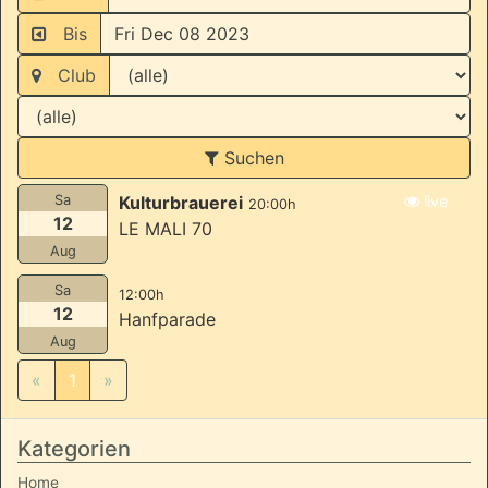
Bis
Club
Suchen
Sa
Kulturbrauerei
live
20:00h
12
LE MALI 70
Aug
Sa
12:00h
12
Hanfparade
Aug
«
1
»
Kategorien
Home