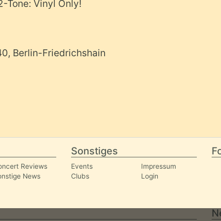
-Tone: Vinyl Only!
40, Berlin-Friedrichshain
Sonstiges
Fo
oncert Reviews
Events
Impressum
onstige News
Clubs
Login
N