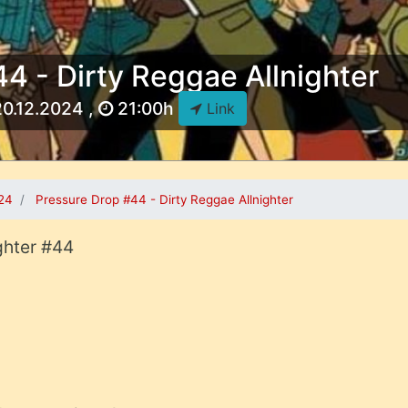
4 - Dirty Reggae Allnighter
20.12.2024 ,
21:00h
Link
024
Pressure Drop #44 - Dirty Reggae Allnighter
ghter #44