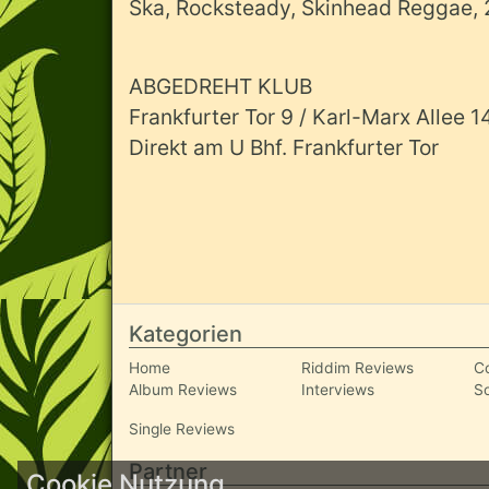
Ska, Rocksteady, Skinhead Reggae, 2
ABGEDREHT KLUB
Frankfurter Tor 9 / Karl-Marx Allee 1
Direkt am U Bhf. Frankfurter Tor
Kategorien
Home
Riddim Reviews
C
Album Reviews
Interviews
S
Single Reviews
Partner
Cookie Nutzung