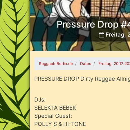
Pressure Drop #4
Freitag, 
Bild:
ReggaeInBerlin.de
Dates
Freitag, 20.12.2
PRESSURE DROP Dirty Reggae Allni
DJs:
SELEKTA BEBEK
Special Guest:
POLLY S & HI-TONE