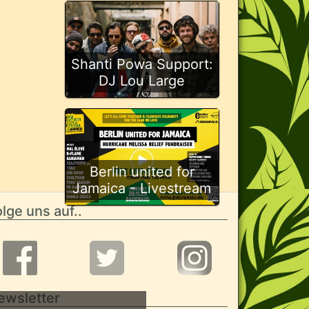
Shanti Powa Support:
DJ Lou Large
Berlin united for
Jamaica - Livestream
lge uns auf..
ewsletter