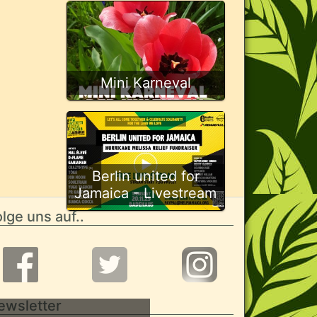
Mini Karneval
Berlin united for
Jamaica - Livestream
lge uns auf..
ewsletter