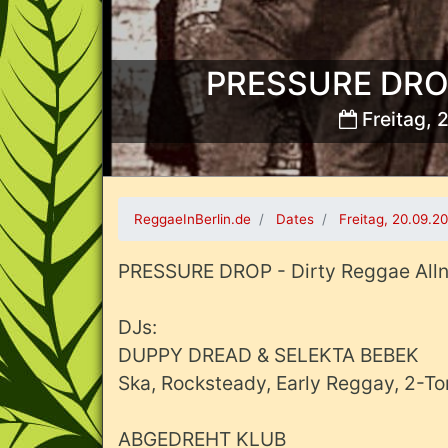
PRESSURE DROP 
Freitag, 
Bild:
ReggaeInBerlin.de
Dates
Freitag, 20.09.2
PRESSURE DROP - Dirty Reggae Alln
DJs:
DUPPY DREAD & SELEKTA BEBEK
Ska, Rocksteady, Early Reggay, 2-Ton
ABGEDREHT KLUB