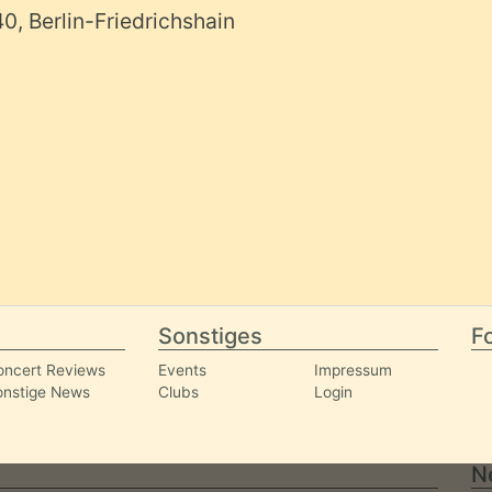
40, Berlin-Friedrichshain
Sonstiges
Fo
oncert Reviews
Events
Impressum
onstige News
Clubs
Login
N