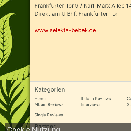
Frankfurter Tor 9 / Karl-Marx Allee 1
Direkt am U Bhf. Frankfurter Tor
www.selekta-bebek.de
Kategorien
Home
Riddim Reviews
C
Album Reviews
Interviews
S
Single Reviews
Partner
Cookie Nutzung