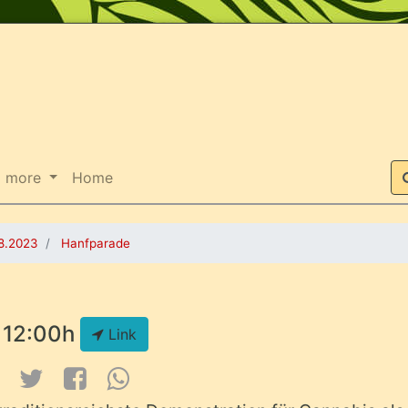
Suche
more
Home
8.2023
Hanfparade
12:00h
Link