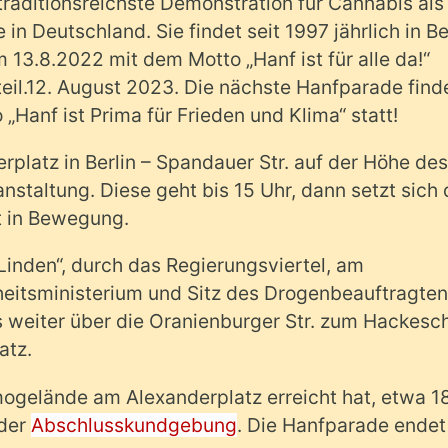
traditionsreichste Demonstration für Cannabis als
in Deutschland. Sie findet seit 1997 jährlich in Be
 13.8.2022 mit dem Motto „Hanf ist für alle da!“
il.
12. August 2023.
Die nächste Hanfparade find
Hanf ist Prima für Frieden und Klima“ statt!
platz in Berlin – Spandauer Str. auf der Höhe des
anstaltung
. Diese geht bis 15 Uhr, dann setzt sich 
 in Bewegung.
Linden“, durch das Regierungsviertel, am
itsministerium und Sitz des Drogenbeauftragten
 weiter über die Oranienburger Str. zum Hackesc
atz.
gelände am Alexanderplatz erreicht hat, etwa 1
 der
Abschlusskundgebung
. Die Hanfparade endet