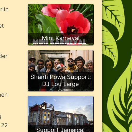
rlin
et
Mini Karneval
der
Shanti Powa Support:
DJ Lou Large
hen
8
 22
Support Jamaica!