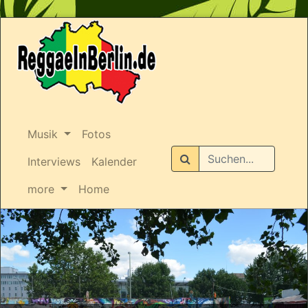
Musik
Fotos
Suchen
Interviews
Kalender
more
Home