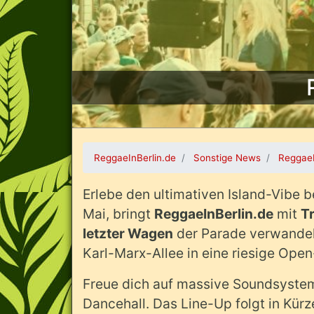
ReggaeInBerlin.de
Sonstige News
ReggaeI
Erlebe den ultimativen Island-Vibe 
Mai, bringt
ReggaeInBerlin.de
mit
T
letzter Wagen
der Parade verwandeln
Karl-Marx-Allee in eine riesige Open
Freue dich auf massive Soundsyste
Dancehall. Das Line-Up folgt in Kürz