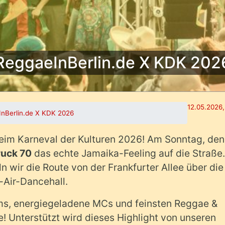
ReggaeInBerlin.de X KDK 202
12.05.2026,
nBerlin.de X KDK 2026
beim Karneval der Kulturen 2026! Am Sonntag, den
ruck 70
das echte Jamaika-Feeling auf die Straße.
 wir die Route von der Frankfurter Allee über die
-Air-Dancehall.
ms, energiegeladene MCs und feinsten Reggae &
e! Unterstützt wird dieses Highlight von unseren