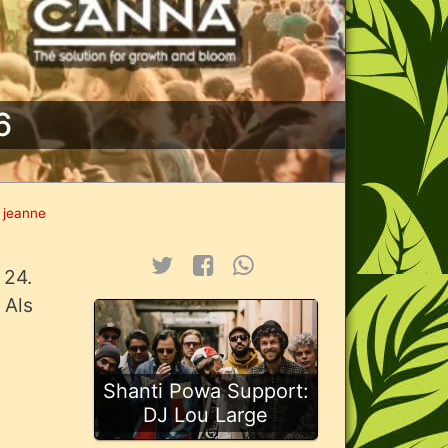
6
 jeanne
 24.
 Als
Shanti Powa Support:
DJ Lou Large