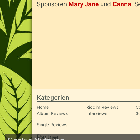
Sponsoren
Mary Jane
und
Canna
. S
Kategorien
Home
Riddim Reviews
C
Album Reviews
Interviews
S
Single Reviews
Partner