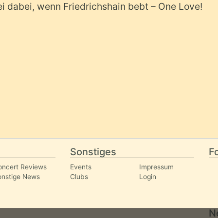
ei dabei, wenn Friedrichshain bebt – One Love!
Sonstiges
Fo
oncert Reviews
Events
Impressum
onstige News
Clubs
Login
N