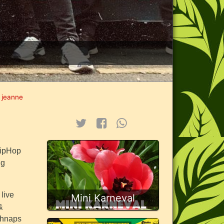
 jeanne
HipHop
ng
live
Mini Karneval
&
chnaps