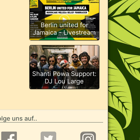
Berlin united for
Jamaica - Livestream
Shanti Powa Support:
DJ Lou Large
lge uns auf..