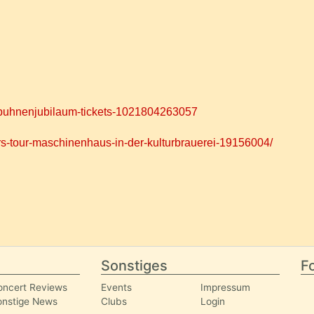
e-buhnenjubilaum-tickets-1021804263057
s-tour-maschinenhaus-in-der-kulturbrauerei-19156004/
Sonstiges
Fo
oncert Reviews
Events
Impressum
onstige News
Clubs
Login