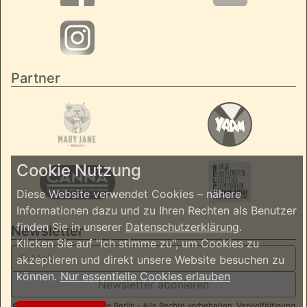
Partner
Cookie Nutzung
Diese Website verwendet Cookies – nähere
Informationen dazu und zu Ihren Rechten als Benutzer
finden Sie in unserer
Datenschutzerklärung
.
Newsletter
Klicken Sie auf "Ich stimme zu", um Cookies zu
akzeptieren und direkt unsere Website besuchen zu
können.
Nur essentielle Cookies erlauben
Newsletter abonieren
© 2026 ReggaeInBerlin.de Berlin - Alle Rechte vorbehalten. Vervielfältigung