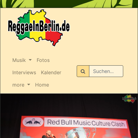
Musik
Fotos
Suchen
Interviews
Kalender
more
Home