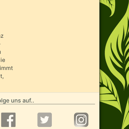
"
nz
-
u
ie
unimmt
t,
lge uns auf..