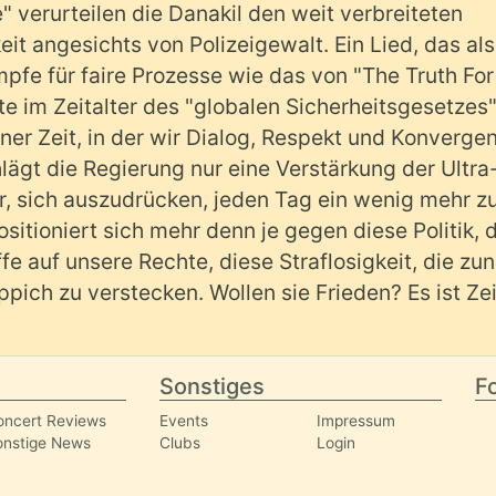
" verurteilen die Danakil den weit verbreiteten
it angesichts von Polizeigewalt. Ein Lied, das als
pfe für faire Prozesse wie das von "The Truth For
 im Zeitalter des "globalen Sicherheitsgesetzes
ner Zeit, in der wir Dialog, Respekt und Konverge
ägt die Regierung nur eine Verstärkung der Ultra
ler, sich auszudrücken, jeden Tag ein wenig mehr z
itioniert sich mehr denn je gegen diese Politik, d
ffe auf unsere Rechte, diese Straflosigkeit, die z
pich zu verstecken. Wollen sie Frieden? Es ist Zei
Sonstiges
Fo
oncert Reviews
Events
Impressum
onstige News
Clubs
Login