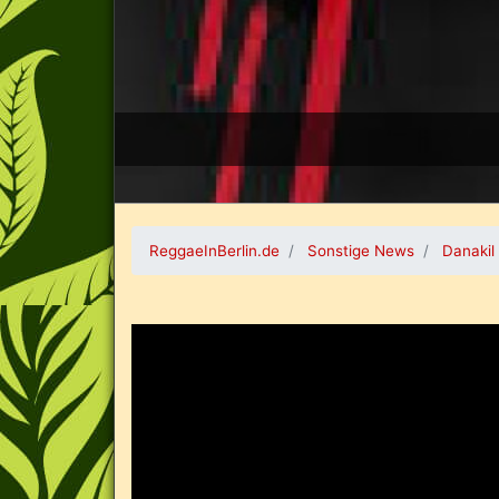
ReggaeInBerlin.de
Sonstige News
Danakil