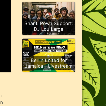
Shanti Powa Support:
DJ Lou Large
Berlin united for
Jamaica - Livestream
n
en