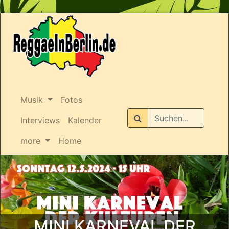
Musik
Fotos
Suchen
Interviews
Kalender
more
Home
MINI KARNEVAL DER