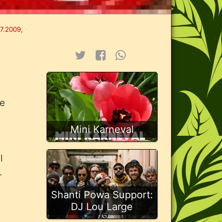
7.2009,
ge
Mini Karneval
l
.
Shanti Powa Support:
DJ Lou Large