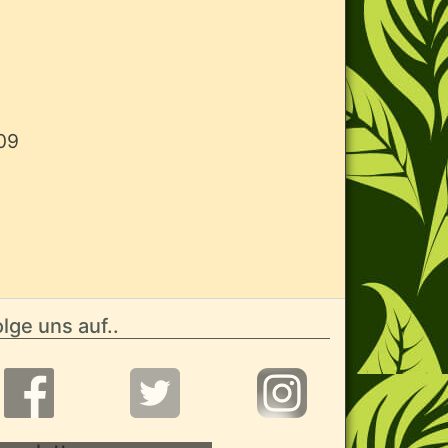
009
lge uns auf..