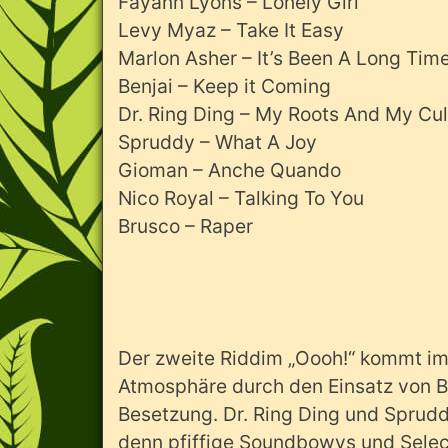
Fayann Lyons – Lonely Girl
Levy Myaz – Take It Easy
Marlon Asher – It’s Been A Long Tim
Benjai – Keep it Coming
Dr. Ring Ding – My Roots And My Cul
Spruddy – What A Joy
Gioman – Anche Quando
Nico Royal – Talking To You
Brusco – Raper
Der zweite Riddim „Oooh!“ kommt i
Atmosphäre durch den Einsatz von Blä
Besetzung. Dr. Ring Ding und Sprud
denn pfiffige Soundbowys und Selec