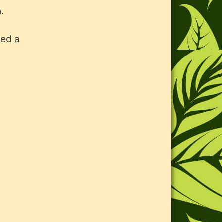
.
sed a