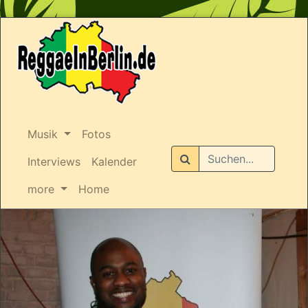
Musik
Fotos
Suchen
Interviews
Kalender
more
Home