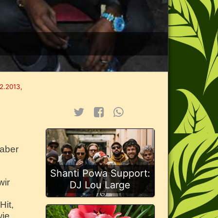
2.2013,
 aber
Shanti Powa Support:
wir
DJ Lou Large
Hit,
wie