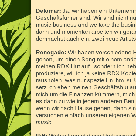
Delomar:
Ja, wir haben ein Unterneh
Geschäftsführer sind. Wir sind nicht n
music business and we take the busin
darin und momentan arbeiten wir gera
demnächst auch ein, zwei neue Artists
Renegade:
Wir haben verschiedene Hü
gehen, um einen Song mit einem ander
meinen RDX Hut auf , sondern ich n
produziere, will ich ja keine RDX Kop
rausholen, was nur speziell in ihm ist
setz ich eben meinen Geschäftshut auf
mich um die Finanzen kümmern, mich
es dann zu wie in jedem anderen Betri
wenn wir nach Hause gehen, dann sind
versuchen einfach unseren eigenen W
music
“.
RiB:
Woher kommt diese Professionali