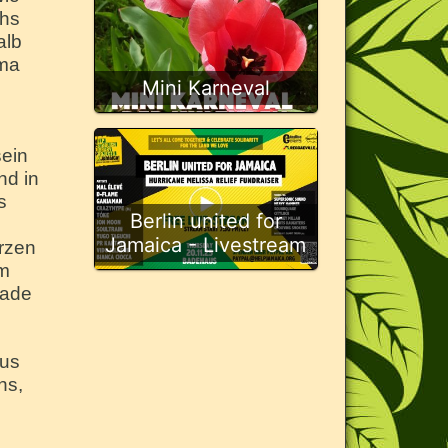
chs
alb
ama
Mini Karneval
ein
nd in
s
Berlin united for
Jamaica - Livestream
rzen
um
rade
aus
ns,