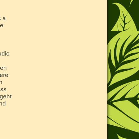
s a
le
udio
den
dere
n
uss
geht
und