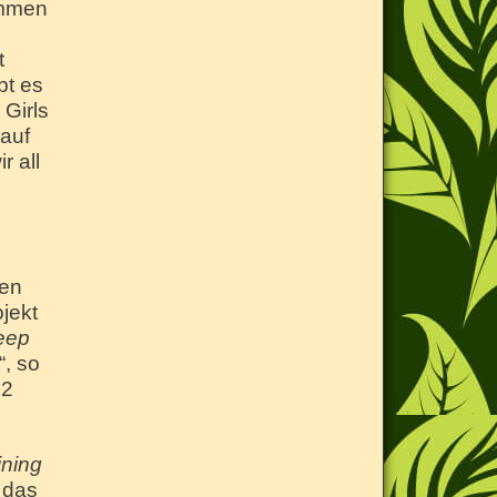
ommen
t
bt es
Girls
rauf
r all
ßen
jekt
eep
“, so
 2
ining
 das