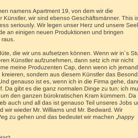
men namens Apartment 19, von dem wir die
ur Künstler, wir sind ebenso Geschäftsmänner. This i
ess seriously. Wir legen unser Herz und unsere See
de an einigen neuen Produktionen und bringen
 raus.
te, die wir uns aufsetzen können. Wenn wir in´s St
en Künstler aufzunehmen, dann setz ich mir nicht
ehme meine Produzenten Cap, denn wenn ich jeman
ie kreieren, sondern aus diesem Künstler das Beson
. Und genauso ist es, wenn ich in die Firma gehe, dan
. Da gibt es die ganz normalen Dinge zu tun: ich m
 um den ganzen bürokratischen Kram kümmern. Da 
eb auch und all das ist genauso Teil unseres Jobs 
 wir wieder Mr. Williams und Mr. Bedward. Wir
eg zu gehen und das bedeutet wir machen „
happy
tät?