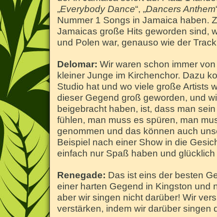
„
Everybody Dance
“, „
Dancers Anthem
Nummer 1 Songs in Jamaica haben. Zu
Jamaicas große Hits geworden sind, w
und Polen war, genauso wie der Track
Delomar:
Wir waren schon immer von M
kleiner Junge im Kirchenchor. Dazu 
Studio hat und wo viele große Artists
dieser Gegend groß geworden, und wir
beigebracht haben, ist, dass man se
fühlen, man muss es spüren, man mus
genommen und das können auch unsere
Beispiel nach einer Show in die Gesic
einfach nur Spaß haben und glücklich 
Renegade:
Das ist eins der besten Ge
einer harten Gegend in Kingston und 
aber wir singen nicht darüber! Wir ve
verstärken, indem wir darüber singen 