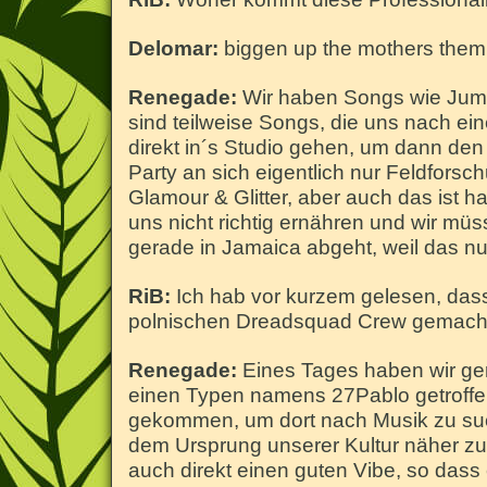
Delomar:
biggen up the mothers them
Renegade:
Wir haben Songs wie Jump
sind teilweise Songs, die uns nach ein
direkt in´s Studio gehen, um dann de
Party an sich eigentlich nur Feldforsc
Glamour & Glitter, aber auch das ist ha
uns nicht richtig ernähren und wir m
gerade in Jamaica abgeht, weil das nun
RiB:
Ich hab vor kurzem gelesen, das
polnischen Dreadsquad Crew gemacht 
Renegade:
Eines Tages haben wir ge
einen Typen namens 27Pablo getroffe
gekommen, um dort nach Musik zu such
dem Ursprung unserer Kultur näher zu
auch direkt einen guten Vibe, so das