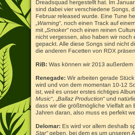
Dreadsquad hergestellt hat. Im Jan
sind dabei vier verschiedene Songs, di
Februar released wurde. Eine Tune hei
„
Warning
“, noch einen Track auf eine
mit „
Smoker“
noch einen reinen Culture
nicht vergessen, also haben wir noch
gepackt. Alle diese Songs sind nicht d
die anderen Facetten von RDX präsent
RiB:
Was können wir 2013 außerdem 
Renegade:
Wir arbeiten gerade Stück
wird und von dem momentan 10-12 Songs
ist, weil es unser erstes richtiges Alb
Music
“, „
Ballaz Production
“ und natür
dass wir die größtmögliche Vielfalt an 
Jahren daran, also muss es perfekt w
Delomar:
Es wird vor allem deshalb 
Star“
geben, bei dem es um unseren Au