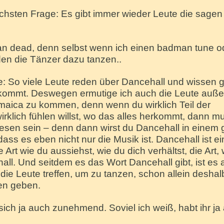
ächsten Frage: Es gibt immer wieder Leute die sagen
yan dead, denn selbst wenn ich einen badman tune o
den die Tänzer dazu tanzen..
e: So viele Leute reden über Dancehall und wissen 
rkommt. Deswegen ermutige ich auch die Leute auße
aica zu kommen, denn wenn du wirklich Teil der
rklich fühlen willst, wo das alles herkommt, dann m
sen sein – denn dann wirst du Dancehall in einem
ass es eben nicht nur die Musik ist. Dancehall ist ei
e Art wie du aussiehst, wie du dich verhältst, die Art, 
all. Und seitdem es das Wort Dancehall gibt, ist es
ie Leute treffen, um zu tanzen, schon allein deshal
en geben.
sich ja auch zunehmend. Soviel ich weiß, habt ihr ja