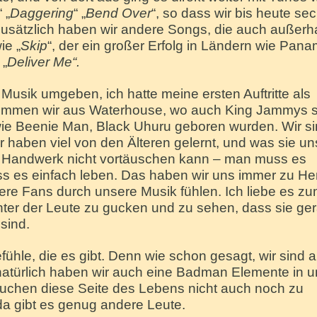
“ „
Daggering
“ „
Bend Over
“, so dass wir bis heute se
sätzlich haben wir andere Songs, die auch außerh
ie „
Skip
“, der ein großer Erfolg in Ländern wie Pan
 „
Deliver Me“.
usik umgeben, ich hatte meine ersten Auftritte als
kommen wir aus Waterhouse, wo auch King Jammys s
 wie Beenie Man, Black Uhuru geboren wurden. Wir si
 haben viel von den Älteren gelernt, und was sie un
in Handwerk nicht vortäuschen kann – man muss es
s es einfach leben. Das haben wir uns immer zu He
 Fans durch unsere Musik fühlen. Ich liebe es z
hter der Leute zu gucken und zu sehen, dass sie ge
sind.
fühle, die es gibt. Denn wie schon gesagt, wir sind 
natürlich haben wir auch eine Badman Elemente in u
rsuchen diese Seite des Lebens nicht auch noch zu
da gibt es genug andere Leute.