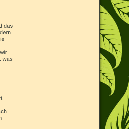
d das
ndern
ie
wir
, was
t
ach
n