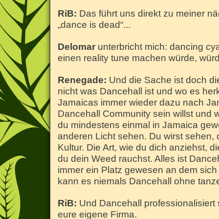
RiB:
Das führt uns direkt zu meiner n
„dance is dead“...
Delomar
unterbricht mich: dancing c
einen reality tune machen würde, wür
Renegade:
Und die Sache ist doch di
nicht was Dancehall ist und wo es he
Jamaicas immer wieder dazu nach Jam
Dancehall Community sein willst und wi
du mindestens einmal in Jamaica gewe
anderen Licht sehen. Du wirst sehen, d
Kultur. Die Art, wie du dich anziehst, di
du dein Weed rauchst. Alles ist Danceh
immer ein Platz gewesen an dem sich d
kann es niemals Dancehall ohne tanz
RiB:
Und Dancehall professionalisiert 
eure eigene Firma.