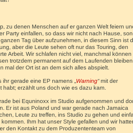
, zu denen Menschen auf er ganzen Welt feiern un
er Party einfallen, so dass wir nicht nach Hause, so
n ganzen Tag über aufzunehmen, in diesem Sinn ist d
hung, aber die Leute sehen oft nur das Touring, den
rte Arbeit. Wir schlafen nicht viel, manchmal können 
üssen trotzdem permanent auf dem Laufenden bleiben
 mal der Ort ist an dem sich alles abspielt.
s ihr gerade eine EP namens „
Warning
“
mit der
habt; erzählt uns doch wie es dazu kam.
rade bei Equninoxx im Studio aufgenommen und dor
n. Er ist aus Poland und war gerade nach Jamaica
en, Leute zu treffen, ins Studio zu gehen und einf
 kommen. Ihm hat unser Style gefallen und wir hatte
s er den Kontakt zu dem Produzententeam von