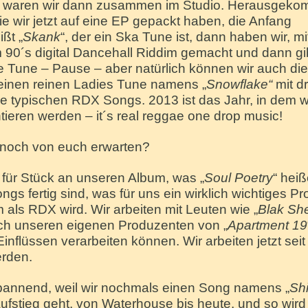
uar waren wir dann zusammen im Studio. Herausgek
e wir jetzt auf eine EP gepackt haben, die Anfang
ßt „
Skank
“, der ein Ska Tune ist, dann haben wir, mi
m 90´s digital Dancehall Riddim gemacht und dann gi
 Tune – Pause – aber natürlich können wir auch die 
 einen reinen Ladies Tune namens „
Snowflake“
mit d
ie typischen RDX Songs. 2013 ist das Jahr, in dem wi
ieren werden – it´s real reggae one drop music!
noch von euch erwarten?
 für Stück an unseren Album, was „
Soul Poetry
“ hei
 fertig sind, was für uns ein wirklich wichtiges Pro
um als RDX wird. Wir arbeiten mit Leuten wie „
Blak Sh
lich unseren eigenen Produzenten von „
Apartment 19
Einflüssen verarbeiten können. Wir arbeiten jetzt seit
erden.
spannend, weil wir nochmals einen Song namens „
Sh
fstieg geht, von Waterhouse bis heute, und so wird