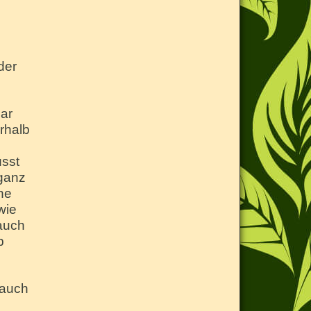
der
gar
rhalb
usst
 ganz
ne
wie
 auch
b
 auch