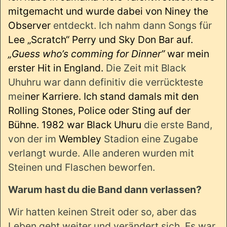
mitgemacht und wurde dabei von Niney the
Observer
entdeckt. Ich nahm dann Songs für
Lee „Scratch“ Perry und Sky Don Bar auf.
„Guess who’s comming for Dinner”
war mein
erster Hit in England.
Die Zeit mit Black
Uhuhru war dann definitiv die verrückteste
mei
ner Karriere. Ich stand damals mit den
Rolling Stones, Police oder Sting auf der
Bühne. 1982 war Black Uhuru
die erste Band,
von der im
Wembley
Stadion eine Zugabe
verlangt wurde. Alle anderen wurden mit
Steinen und Flaschen beworfen.
Warum hast du die Band dann verlassen?
Wir hatten keinen Streit oder so, aber das
Leben geht weiter und verändert sich. Es war