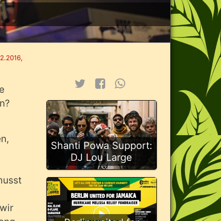
2.2016,
me
an?
n,
Shanti Powa Support:
DJ Lou Large
musst
wir