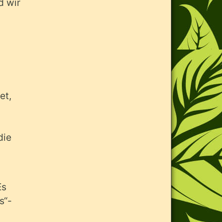
d wir
et,
die
Es
s“-