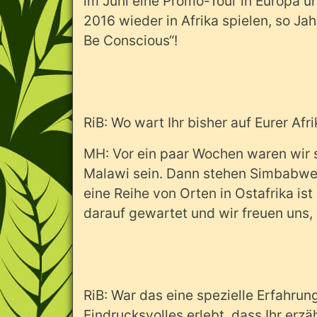
im Juni eine Promo-Tour in Europa 
2016 wieder in Afrika spielen, so Jah 
Be Conscious“!
RiB: Wo wart Ihr bisher auf Eurer Af
MH: Vor ein paar Wochen waren wir 
Malawi sein. Dann stehen Simbabwe,
eine Reihe von Orten in Ostafrika is
darauf gewartet und wir freuen uns, 
RiB: War das eine spezielle Erfahrun
Eindrucksvolles erlebt, dass Ihr erz