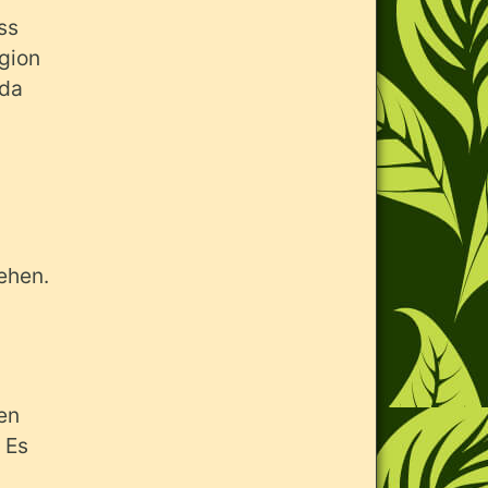
ss
igion
 da
ehen.
n
en
 Es