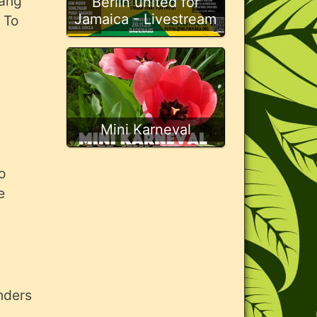
fang
Berlin united for
Jamaica - Livestream
l To
Mini Karneval
o
e
nders