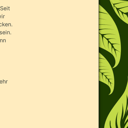
Seit
ir
cken.
sein.
enn
ehr