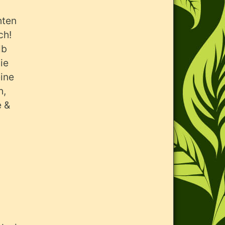
hten
ch!
lb
ie
eine
h,
e &