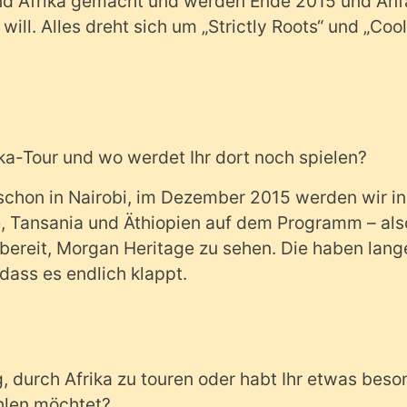
und Afrika gemacht und werden Ende 2015 und An
will. Alles dreht sich um „Strictly Roots“ und „Coo
rika-Tour und wo werdet Ihr dort noch spielen?
schon in Nairobi, im Dezember 2015 werden wir in
 Tansania und Äthiopien auf dem Programm – als
t bereit, Morgan Heritage zu sehen. Die haben lang
dass es endlich klappt.
g, durch Afrika zu touren oder habt Ihr etwas beso
ählen möchtet?