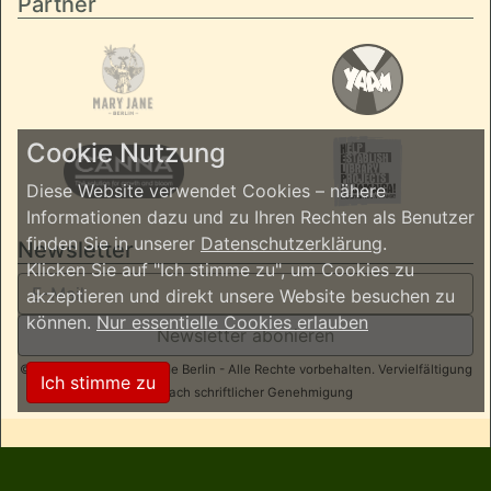
Partner
Cookie Nutzung
Diese Website verwendet Cookies – nähere
Informationen dazu und zu Ihren Rechten als Benutzer
finden Sie in unserer
Datenschutzerklärung
.
Newsletter
Klicken Sie auf "Ich stimme zu", um Cookies zu
akzeptieren und direkt unsere Website besuchen zu
können.
Nur essentielle Cookies erlauben
Newsletter abonieren
© 2026 ReggaeInBerlin.de Berlin - Alle Rechte vorbehalten. Vervielfältigung
Ich stimme zu
nur nach schriftlicher Genehmigung