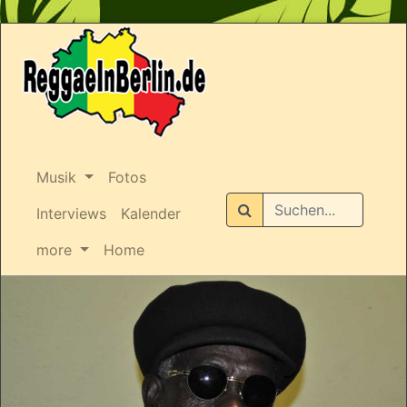
Musik
Fotos
Suchen
Interviews
Kalender
more
Home