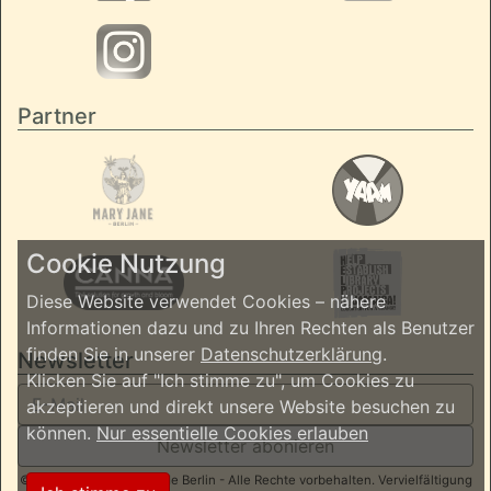
Partner
Cookie Nutzung
Diese Website verwendet Cookies – nähere
Informationen dazu und zu Ihren Rechten als Benutzer
finden Sie in unserer
Datenschutzerklärung
.
Newsletter
Klicken Sie auf "Ich stimme zu", um Cookies zu
akzeptieren und direkt unsere Website besuchen zu
können.
Nur essentielle Cookies erlauben
Newsletter abonieren
© 2026 ReggaeInBerlin.de Berlin - Alle Rechte vorbehalten. Vervielfältigung