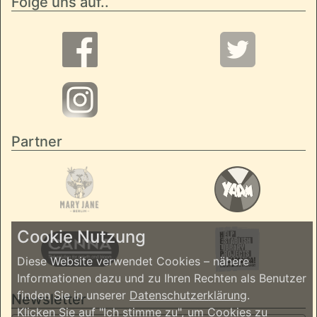
Folge uns auf..
Partner
Cookie Nutzung
Diese Website verwendet Cookies – nähere
Informationen dazu und zu Ihren Rechten als Benutzer
finden Sie in unserer
Datenschutzerklärung
.
Newsletter
Klicken Sie auf "Ich stimme zu", um Cookies zu