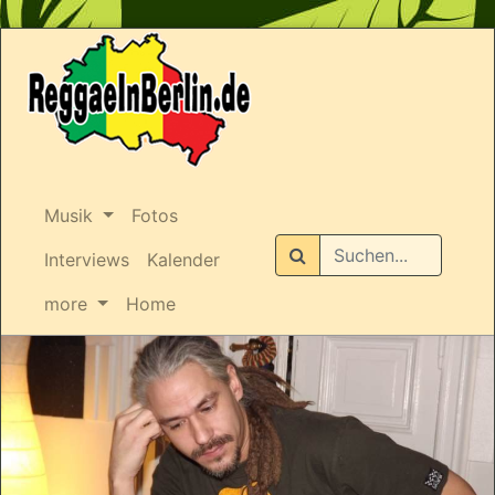
Musik
Fotos
Suchen
Interviews
Kalender
more
Home