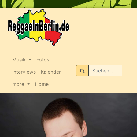
Musik
Fotos
Suchen
Interviews
Kalender
more
Home