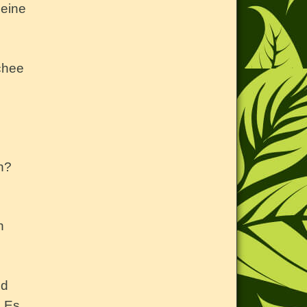
 eine
chee
n?
h
nd
! Es