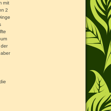
m mit
en 2
Dinge
s
fte
lbum
 der
 aber
die