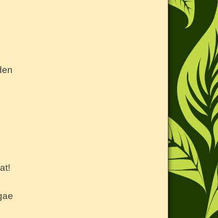
den
at!
ggae