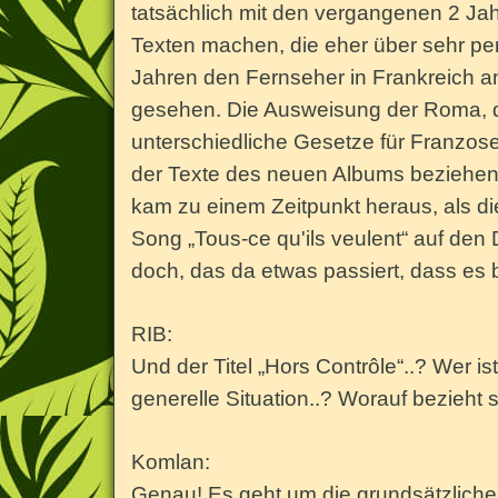
tatsächlich mit den vergangenen 2 Jah
Texten machen, die eher über sehr pe
Jahren den Fernseher in Frankreich an
gesehen. Die Ausweisung der Roma, die
unterschiedliche Gesetze für Franzose
der Texte des neuen Albums beziehen s
kam zu einem Zeitpunkt heraus, als die
Song „Tous-ce qu'ils veulent“ auf den 
doch, das da etwas passiert, dass es
RIB:
Und der Titel „Hors Contrôle“..? Wer is
generelle Situation..? Worauf bezieht s
Komlan:
Genau! Es geht um die grundsätzliche S