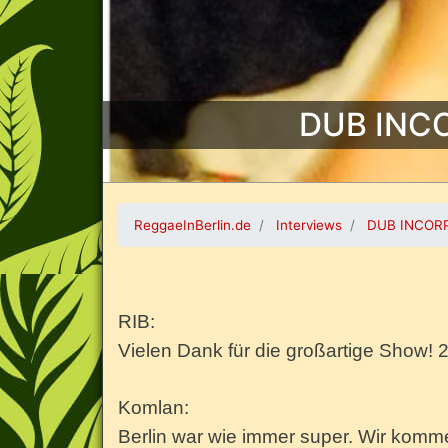
DUB INCO
ReggaeInBerlin.de
Interviews
DUB INCORP
RIB:
Vielen Dank für die großartige Show! 2
Komlan:
Berlin war wie immer super. Wir kommen 