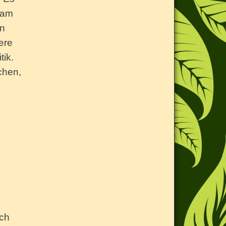
sam
en
ere
tik.
chen,
ich