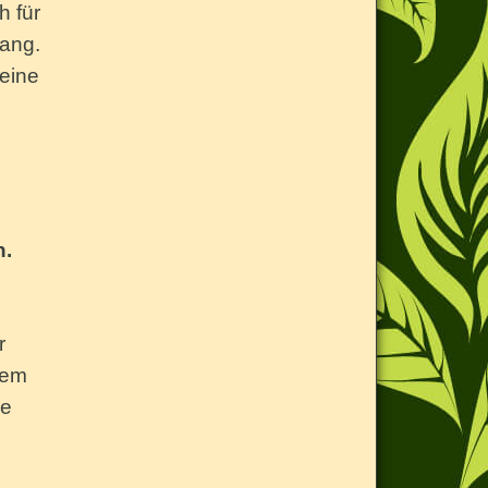
h für
lang.
eine
n.
r
dem
me