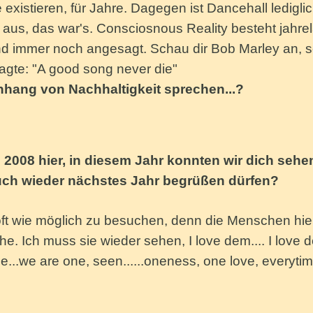
xistieren, für Jahre. Dagegen ist Dancehall lediglic
aus, das war's. Consciosnous Reality besteht jahre
nd immer noch angesagt. Schau dir Bob Marley an, s
sagte: "A good song never die"
ang von Nachhaltigkeit sprechen...?
2008 hier, in diesem Jahr konnten wir dich sehe
auch wieder nächstes Jahr begrüßen dürfen?
oft wie möglich zu besuchen, denn die Menschen hie
e. Ich muss sie wieder sehen, I love dem.... I love 
ple...we are one, seen......oneness, one love, everyti