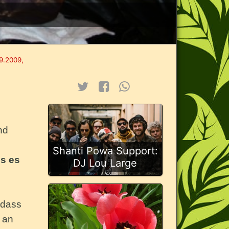
9.2009,
nd
Shanti Powa Support:
ls es
DJ Lou Large
 dass
 an