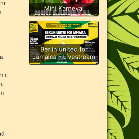
hr
Mini Karneval
h
Berlin united for
Jamaica - Livestream
a.
ir,
n.
en
nd