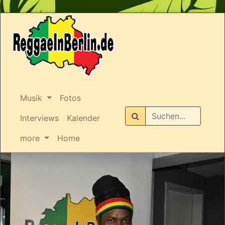
Musik
Fotos
Suchen
Interviews
Kalender
more
Home