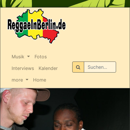
Musik
Fotos
Suchen
Interviews
Kalender
more
Home