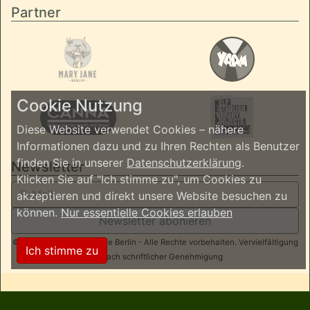
Partner
Cookie Nutzung
Diese Website verwendet Cookies – nähere
Informationen dazu und zu Ihren Rechten als Benutzer
finden Sie in unserer
Datenschutzerklärung
.
Newsletter
Klicken Sie auf "Ich stimme zu", um Cookies zu
akzeptieren und direkt unsere Website besuchen zu
können.
Nur essentielle Cookies erlauben
Newsletter abonieren
© 2026 ReggaeInBerlin.de Berlin - Alle Rechte vorbehalten. Vervielfältigung
Ich stimme zu
nur nach schriftlicher Genehmigung