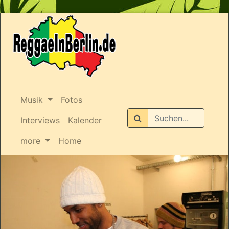
Musik
Fotos
Suchen
Interviews
Kalender
more
Home