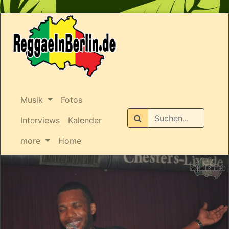
Musik
Fotos
Suchen
Interviews
Kalender
more
Home