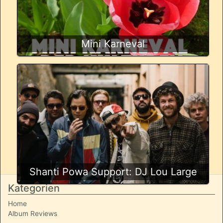
Mini Karneval
Shanti Powa Support: DJ Lou Large
Kategorien
Home
Album Reviews