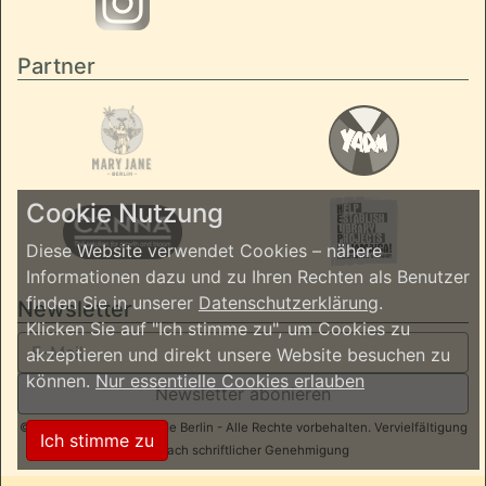
Partner
Cookie Nutzung
Diese Website verwendet Cookies – nähere
Informationen dazu und zu Ihren Rechten als Benutzer
finden Sie in unserer
Datenschutzerklärung
.
Newsletter
Klicken Sie auf "Ich stimme zu", um Cookies zu
akzeptieren und direkt unsere Website besuchen zu
können.
Nur essentielle Cookies erlauben
Newsletter abonieren
© 2026 ReggaeInBerlin.de Berlin - Alle Rechte vorbehalten. Vervielfältigung
Ich stimme zu
nur nach schriftlicher Genehmigung