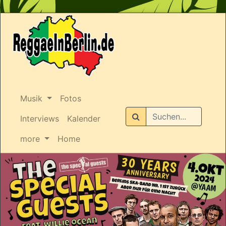
Musik
Fotos
Suchen
Interviews
Kalender
more
Home