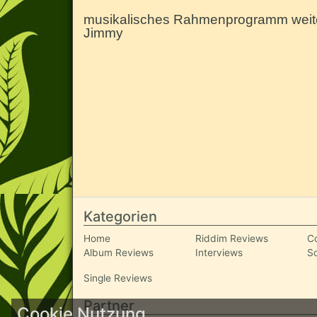
musikalisches Rahmenprogramm weite
Jimmy
Kategorien
Home
Riddim Reviews
C
Album Reviews
Interviews
S
Single Reviews
Partner
Cookie Nutzung