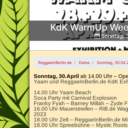
KdK WarmUp Week
Sonntag, 
Bild:
ReggaeInBerlin.de
Dates
Sonntag, 30.04.
Sonntag, 30.April
ab 14.00 Uhr – Op
Yaam und ReggaeInBerlin.de KdK Exhi
14.00 Uhr Yaam Beach
Soca Party mit Carnival Explosion
Franky Fyah – Barney Millah – Zyde 
16.00 Uhr Mauerstreifen – RiB.de W
2023
18.00 Uhr Zelt – ReggaeInBerlin.de Mi
18.00 Uhr Spreebühne – Mystic Roots