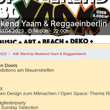
end Yaam & Reggaeinberlin
30.04.2023 ,
14:00h - 22:00h
2023
KdK WarmUp Weekend Yaam & Reggaeinberlin
en Doors
bitions am Mauerstreifen
FX
agen Design zum Mitmachen / Open Space: Thema R
tgliederparty
 Sunday Selection