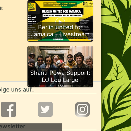
t
Berlin united for
Jamaica - Livestream
Shanti Powa Support:
DJ Lou Large
lge uns auf..
ewsletter