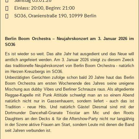
Samstag 03.01.26
Einlass: 20:00, Beginn: 21:00
SO36
,
Oranienstraße 190
,
10999
Berlin
Berlin Boom Orchestra – Neujahrskonzert am 3. Januar 2026 im
SO36
Es ist wieder so weit. Das alte Jahr hat ausgedient und das Neue will
amtlich angefeiert werden. Am 3. Januar 2026 steigt zu diesem Zweck
das traditionelle Neujahrskonzert von Berlin Boom Orchestra - natürlich
im Herzen Kreuzbergs im SO36.
Unbestätigten Gerüchten zufolge schon bald 20 Jahre haut das Berlin
Boom Orchestra am ersten Wochenende des Jahres seine ureigene
Mischung aus dubby Vibes und Berliner Schnauze raus. Als altgediente
Reggae-Kapelle mit Punk Attitüde schwelgt man an so einem Abend
natürlich nicht nur in Gassenhauern, sondern liefert - auch das ist
Tradition - neue Hits. Und natürlich Gäste! Diesmal sind mit der
Dortmunder Dancehall-Granate Trixstar am Mic und den Roots
Daughters an den Decks & für die Aftershow-Party nicht nur langjährig
in der Szene aktive Frauen am Start, sondern Leute mit denen die Band
seit Jahren verbunden ist.