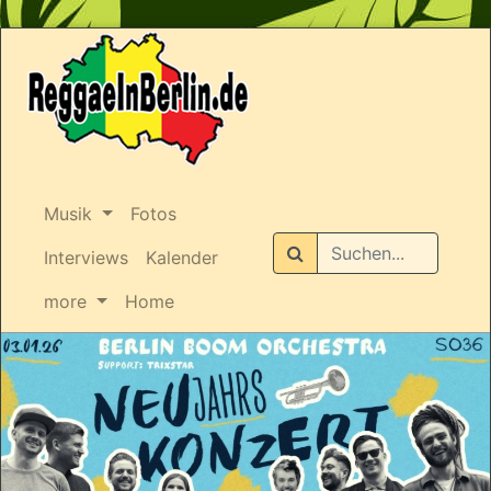
Musik
Fotos
Suchen
Interviews
Kalender
more
Home