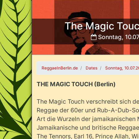
The Magic Touc
Sonntag, 10.0
Bild:
ReggaeInBerlin.de
Dates
Sonntag, 10.07.
THE MAGIC TOUCH (Berlin)
The Magic Touch verschreibt sich d
Reggae der 60er und Rub-A-Dub-Sou
Art die Wurzeln der jamaikanischen M
Jamaikanische und britische Reggae-
The Tennors, Earl 16, Prince Allah,