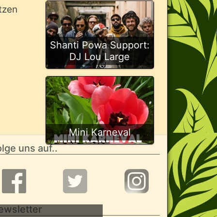
tzen
Shanti Powa Support:
DJ Lou Large
Mini Karneval
lge uns auf..
ewsletter