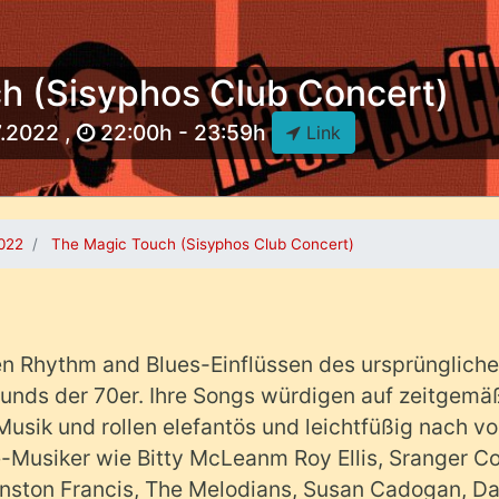
h (Sisyphos Club Concert)
7.2022 ,
22:00h - 23:59h
Link
2022
The Magic Touch (Sisyphos Club Concert)
en Rhythm and Blues-Einflüssen des ursprünglich
nds der 70er. Ihre Songs würdigen auf zeitgemä
usik und rollen elefantös und leichtfüßig nach vo
Musiker wie Bitty McLeanm Roy Ellis, Sranger Co
 Winston Francis, The Melodians, Susan Cadogan, 