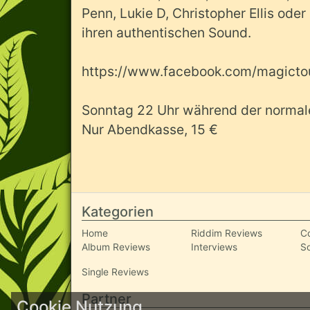
Penn, Lukie D, Christopher Ellis ode
ihren authentischen Sound.
https://www.facebook.com/magict
Sonntag 22 Uhr während der normale
Nur Abendkasse, 15 €
Kategorien
Home
Riddim Reviews
C
Album Reviews
Interviews
S
Single Reviews
Partner
Cookie Nutzung