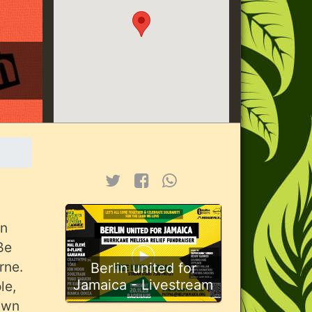
en
ße
rne.
Berlin united for
Jamaica - Livestream
le,
Dawn