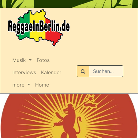
Musik
Fotos
Suchen
Interviews
Kalender
more
Home