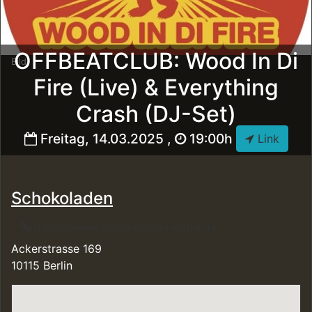
OFFBEATCLUB: Wood In Di
Bild:
Fire (Live) & Everything
Crash (DJ-Set)
Freitag, 14.03.2025 ,
19:00h
Link
Schokoladen
https://www.schokoladen-mitte.de
Ackerstrasse 169
10115 Berlin