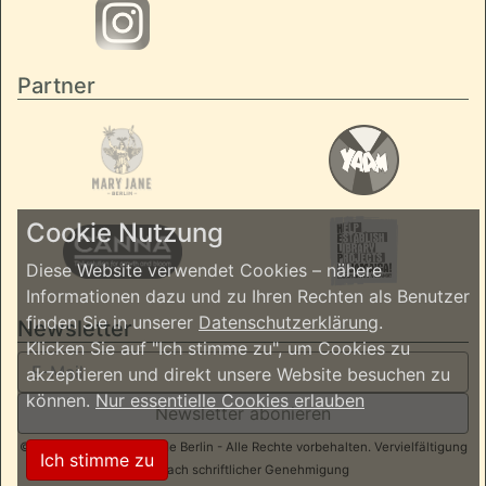
Partner
Cookie Nutzung
Diese Website verwendet Cookies – nähere
Informationen dazu und zu Ihren Rechten als Benutzer
finden Sie in unserer
Datenschutzerklärung
.
Newsletter
Klicken Sie auf "Ich stimme zu", um Cookies zu
akzeptieren und direkt unsere Website besuchen zu
können.
Nur essentielle Cookies erlauben
Newsletter abonieren
© 2026 ReggaeInBerlin.de Berlin - Alle Rechte vorbehalten. Vervielfältigung
Ich stimme zu
nur nach schriftlicher Genehmigung