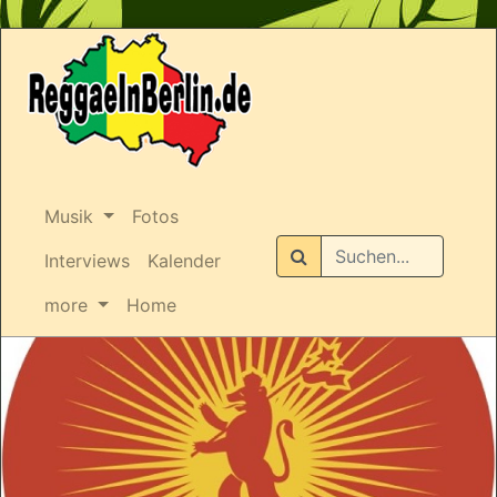
Musik
Fotos
Suchen
Interviews
Kalender
more
Home