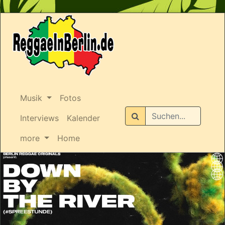
Musik
Fotos
Suchen
Interviews
Kalender
more
Home