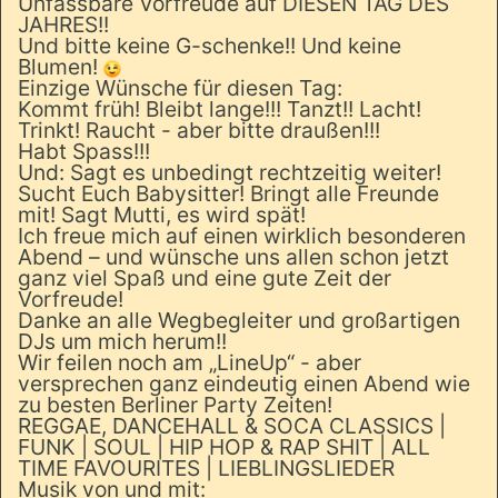
Unfassbare Vorfreude auf DIESEN TAG DES
JAHRES!!
Und bitte keine G-schenke!! Und keine
Blumen!
Einzige Wünsche für diesen Tag:
Kommt früh! Bleibt lange!!! Tanzt!! Lacht!
Trinkt! Raucht - aber bitte draußen!!!
Habt Spass!!!
Und: Sagt es unbedingt rechtzeitig weiter!
Sucht Euch Babysitter! Bringt alle Freunde
mit! Sagt Mutti, es wird spät!
Ich freue mich auf einen wirklich besonderen
Abend – und wünsche uns allen schon jetzt
ganz viel Spaß und eine gute Zeit der
Vorfreude!
Danke an alle Wegbegleiter und großartigen
DJs um mich herum!!
Wir feilen noch am „LineUp“ - aber
versprechen ganz eindeutig einen Abend wie
zu besten Berliner Party Zeiten!
REGGAE, DANCEHALL & SOCA CLASSICS |
FUNK | SOUL | HIP HOP & RAP SHIT | ALL
TIME FAVOURITES | LIEBLINGSLIEDER
Musik von und mit: