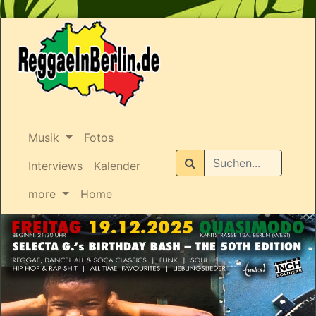
Musik
Fotos
Suchen
Interviews
Kalender
more
Home