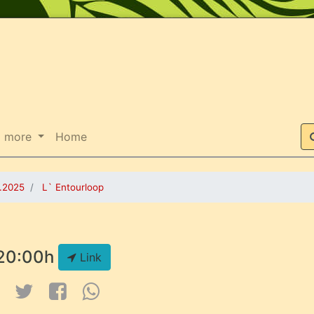
Suche
more
Home
0.2025
L` Entourloop
20:00h
Link