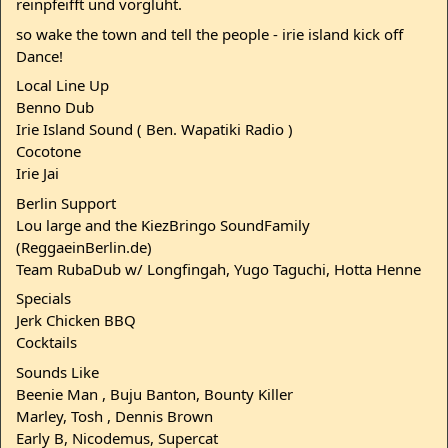
reinpfeifft und vorglüht.
so wake the town and tell the people - irie island kick off
Dance!
Local Line Up
Benno Dub
Irie Island Sound ( Ben. Wapatiki Radio )
Cocotone
Irie Jai
Berlin Support
Lou large and the KiezBringo SoundFamily
(ReggaeinBerlin.de)
Team RubaDub w/ Longfingah, Yugo Taguchi, Hotta Henne
Specials
Jerk Chicken BBQ
Cocktails
Sounds Like
Beenie Man , Buju Banton, Bounty Killer
Marley, Tosh , Dennis Brown
Early B, Nicodemus, Supercat