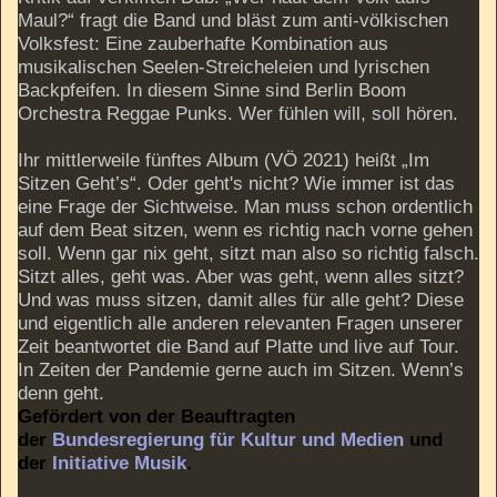
Maul?“ fragt die Band und bläst zum anti-völkischen
Volksfest: Eine zauberhafte Kombination aus
musikalischen Seelen-Streicheleien und lyrischen
Backpfeifen. In diesem Sinne sind Berlin Boom
Orchestra Reggae Punks. Wer fühlen will, soll hören.
Ihr mittlerweile fünftes Album (VÖ 2021) heißt „Im
Sitzen Geht’s“. Oder geht's nicht? Wie immer ist das
eine Frage der Sichtweise. Man muss schon ordentlich
auf dem Beat sitzen, wenn es richtig nach vorne gehen
soll. Wenn gar nix geht, sitzt man also so richtig falsch.
Sitzt alles, geht was. Aber was geht, wenn alles sitzt?
Und was muss sitzen, damit alles für alle geht? Diese
und eigentlich alle anderen relevanten Fragen unserer
Zeit beantwortet die Band auf Platte und live auf Tour.
In Zeiten der Pandemie gerne auch im Sitzen. Wenn’s
denn geht.
Gefördert von der Beauftragten
der
Bundesregierung für Kultur und Medien
und
der
Initiative Musik
.