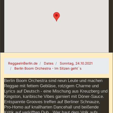
ReggaeInBerlin.de
Dates
Sonntag, 24.10.2021
Berlin Boom Orchestra - Im Sitzen geht`s
Berlin Boom Orchestra sind neun Leute und machen
Reggae mit fettem Gebläse, rotzigem Charme und
Lyrics auf Deutsch - eine Mischung aus Kreuzberg und
Kingston, karibische Vibes garniert mit Döner-Sauce.
Entspannte Grooves treffen auf Berliner Schnauze,
Pro-Homo auf knallharten Dancehall und beißende
Kritik auf verkifften Dub. „Wer haut dem Volk aufs