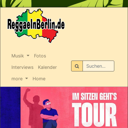
Musik
Fotos
Suchen
Interviews
Kalender
more
Home