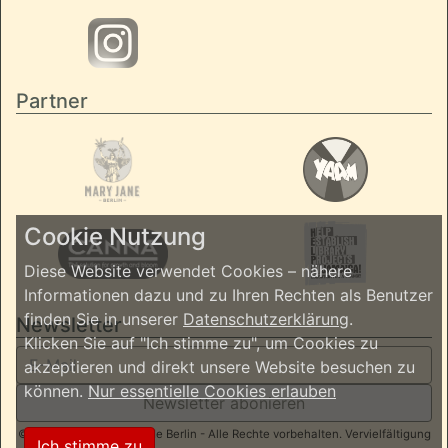
Partner
Cookie Nutzung
Diese Website verwendet Cookies – nähere
Informationen dazu und zu Ihren Rechten als Benutzer
finden Sie in unserer
Datenschutzerklärung
.
Newsletter
Klicken Sie auf "Ich stimme zu", um Cookies zu
akzeptieren und direkt unsere Website besuchen zu
können.
Nur essentielle Cookies erlauben
Newsletter abonieren
© 2026 ReggaeInBerlin.de Berlin - Alle Rechte vorbehalten. Vervielfältigung
Ich stimme zu