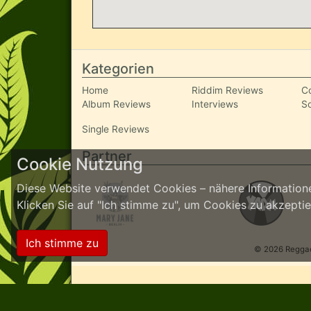
Kategorien
Home
Riddim Reviews
C
Album Reviews
Interviews
S
Single Reviews
Partner
Cookie Nutzung
Diese Website verwendet Cookies – nähere Informatione
Klicken Sie auf "Ich stimme zu", um Cookies zu akzept
Ich stimme zu
© 2026 ReggaeI