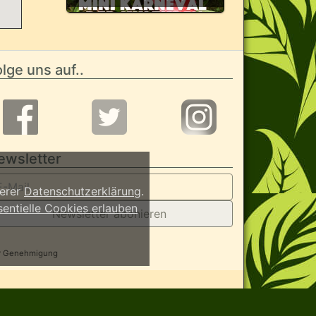
lge uns auf..
ewsletter
serer
Datenschutzerklärung
.
sentielle Cookies erlauben
Newsletter abonieren
her Genehmigung