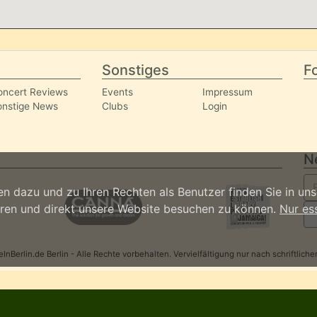
Sonstiges
Fo
oncert Reviews
Events
Impressum
onstige News
Clubs
Login
N
n dazu und zu Ihren Rechten als Benutzer finden Sie in un
ieren und direkt unsere Website besuchen zu können.
Nur es
nBerlin.de Berlin - Alle Rechte vorbehalten. Vervielfältigung nur nach schriftlic