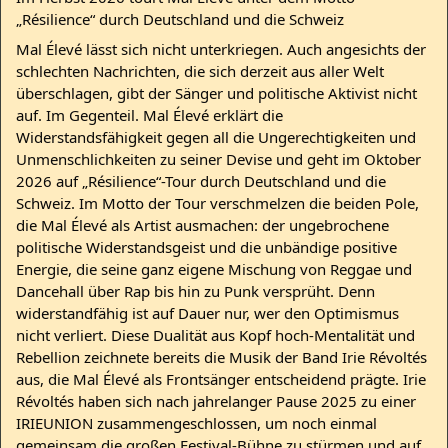
„Résilience“ durch Deutschland und die Schweiz
Mal Élevé lässt sich nicht unterkriegen. Auch angesichts der
schlechten Nachrichten, die sich derzeit aus aller Welt
überschlagen, gibt der Sänger und politische Aktivist nicht
auf. Im Gegenteil. Mal Élevé erklärt die
Widerstandsfähigkeit gegen all die Ungerechtigkeiten und
Unmenschlichkeiten zu seiner Devise und geht im Oktober
2026 auf „Résilience“-Tour durch Deutschland und die
Schweiz. Im Motto der Tour verschmelzen die beiden Pole,
die Mal Élevé als Artist ausmachen: der ungebrochene
politische Widerstandsgeist und die unbändige positive
Energie, die seine ganz eigene Mischung von Reggae und
Dancehall über Rap bis hin zu Punk versprüht. Denn
widerstandfähig ist auf Dauer nur, wer den Optimismus
nicht verliert. Diese Dualität aus Kopf hoch-Mentalität und
Rebellion zeichnete bereits die Musik der Band Irie Révoltés
aus, die Mal Élevé als Frontsänger entscheidend prägte. Irie
Révoltés haben sich nach jahrelanger Pause 2025 zu einer
IRIEUNION zusammengeschlossen, um noch einmal
gemeinsam die großen Festival-Bühne zu stürmen und auf